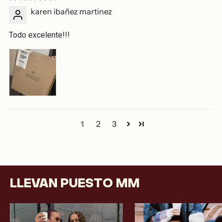
karen ibañez martinez
Todo excelente!!!
1
2
3
LLEVAN PUESTO MM