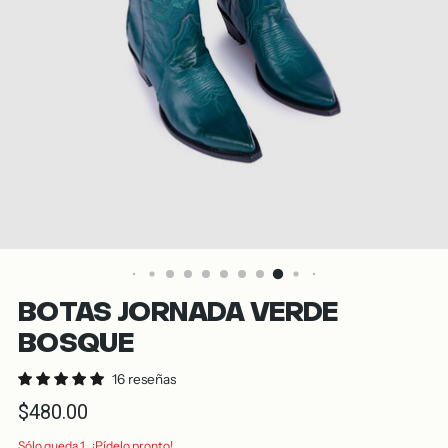
BOTAS JORNADA VERDE
BOSQUE
16 reseñas
Precio
$480.00
normal
Sólo queda 1 . ¡Pídelo pronto!