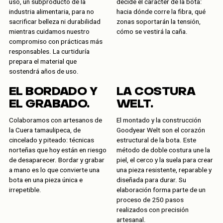
uso, un subproducto de la
decide el carácter de la bota:
industria alimentaria, para no
hacia dónde corre la fibra, qué
sacrificar belleza ni durabilidad
zonas soportarán la tensión,
mientras cuidamos nuestro
cómo se vestirá la caña.
compromiso con prácticas más
responsables. La curtiduría
prepara el material que
sostendrá años de uso.
EL BORDADO Y
LA COSTURA
EL GRABADO.
WELT.
Colaboramos con artesanos de
El montado y la construcción
la Cuera tamaulipeca, de
Goodyear Welt son el corazón
cincelado y piteado: técnicas
estructural de la bota. Este
norteñas que hoy están en riesgo
método de doble costura une la
de desaparecer. Bordar y grabar
piel, el cerco y la suela para crear
a mano es lo que convierte una
una pieza resistente, reparable y
bota en una pieza única e
diseñada para durar. Su
irrepetible.
elaboración forma parte de un
proceso de 250 pasos
realizados con precisión
artesanal.