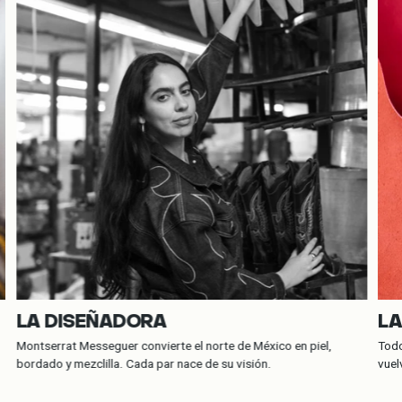
LA DISEÑADORA
LA
Montserrat Messeguer convierte el norte de México en piel,
Todo
bordado y mezclilla. Cada par nace de su visión.
vuel