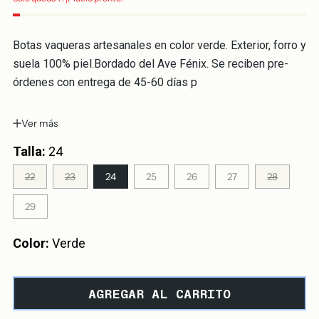
Botas vaqueras artesanales en color verde. Exterior, forro y
suela 100% piel.Bordado del Ave Fénix. Se reciben pre-
órdenes con entrega de 45-60 días p
Ver más
Talla:
24
22
23
24
25
26
27
28
29
Color:
Verde
AGREGAR AL CARRITO