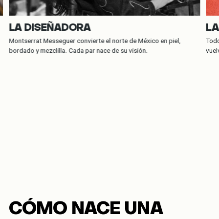
LA DISEÑADORA
LA
Montserrat Messeguer convierte el norte de México en piel,
Todo
bordado y mezclilla. Cada par nace de su visión.
vuel
CÓMO NACE UNA