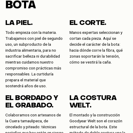
BOTA
LA PIEL.
EL CORTE.
Todo empieza con la materia.
Manos expertas seleccionan y
Trabajamos con piel de segundo
cortan cada pieza. Aquí se
uso, un subproducto de la
decide el carácter de la bota:
industria alimentaria, para no
hacia dónde corre la fibra, qué
sacrificar belleza ni durabilidad
zonas soportarán la tensión,
mientras cuidamos nuestro
cómo se vestirá la caña.
compromiso con prácticas más
responsables. La curtiduría
prepara el material que
sostendrá años de uso.
EL BORDADO Y
LA COSTURA
EL GRABADO.
WELT.
Colaboramos con artesanos de
El montado y la construcción
la Cuera tamaulipeca, de
Goodyear Welt son el corazón
cincelado y piteado: técnicas
estructural de la bota. Este
norteñas que hoy están en riesgo
método de doble costura une la