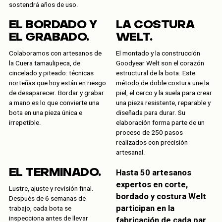
sostendrá años de uso.
EL BORDADO Y
LA COSTURA
EL GRABADO.
WELT.
Colaboramos con artesanos de
El montado y la construcción
la Cuera tamaulipeca, de
Goodyear Welt son el corazón
cincelado y piteado: técnicas
estructural de la bota. Este
norteñas que hoy están en riesgo
método de doble costura une la
de desaparecer. Bordar y grabar
piel, el cerco y la suela para crear
a mano es lo que convierte una
una pieza resistente, reparable y
bota en una pieza única e
diseñada para durar. Su
irrepetible.
elaboración forma parte de un
proceso de 250 pasos
realizados con precisión
artesanal.
EL TERMINADO.
Hasta 50 artesanos
expertos en corte,
Lustre, ajuste y revisión final.
bordado y costura Welt
Después de 6 semanas de
participan en la
trabajo, cada bota se
inspecciona antes de llevar
fabricación de cada par.