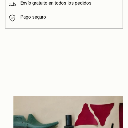
Envío gratuito en todos los pedidos
Pago seguro
Añadir
un
producto
a
la
cesta