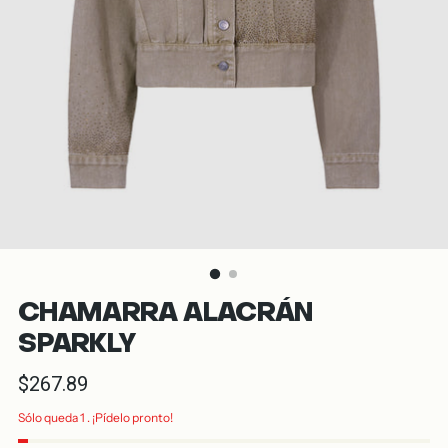
CHAMARRA ALACRÁN
SPARKLY
Precio
$267.89
normal
Sólo queda 1 . ¡Pídelo pronto!