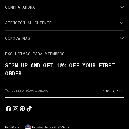
COMPRA AHORA
ATENCIÓN AL CLIENTE
CONOCE MÁS
EXCLUSIVAS PARA MIEMBROS
SIGN UP AND GET 10% OFF YOUR FIRST
ORDER
Su
SUSCRIBIR
correo
electrónico
Español
Estados Unidos (USD $)
moneda