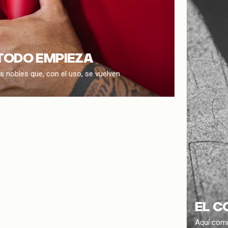
 TODO EMPIEZA
es nobles que, con el uso, se vuelven
EL C
Aquí comi