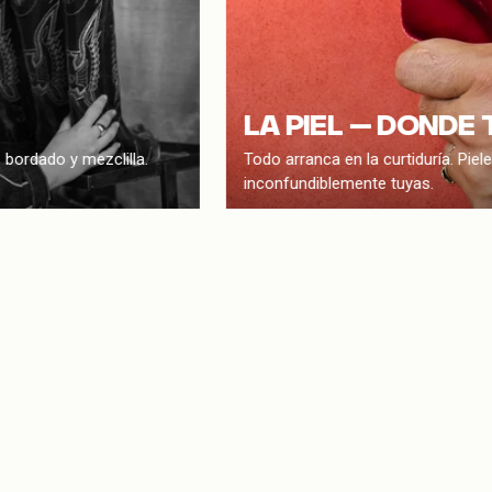
LA PIEL — DONDE
 bordado y mezclilla.
Todo arranca en la curtiduría. Piel
inconfundiblemente tuyas.