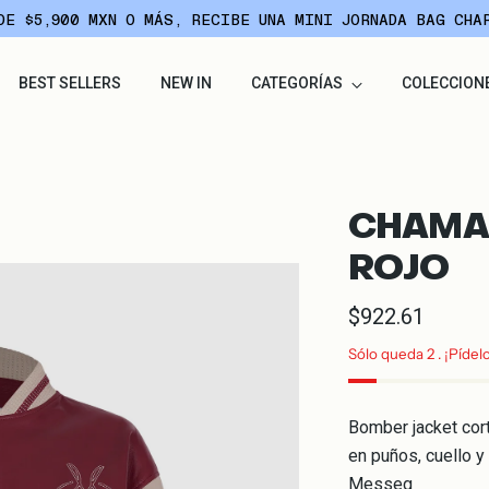
DE $5,900 MXN O MÁS, RECIBE UNA MINI JORNADA BAG CHA
BEST SELLERS
NEW IN
CATEGORÍAS
COLECCION
CHAMA
ROJO
Precio
$922.61
normal
Sólo queda 2 . ¡Pídel
Bomber jacket cort
en puños, cuello 
Messeg