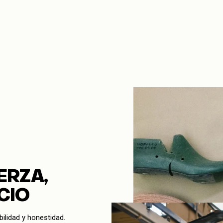
la
cesta
ERZA,
CIO
bilidad y honestidad.