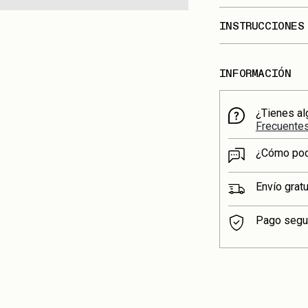
INSTRUCCIONES
INFORMACIÓN
¿Tienes al
Frecuente
¿Cómo po
Envío grat
Pago segu
Añadir
un
producto
a