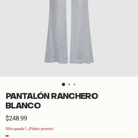
PANTALÓN RANCHERO
BLANCO
Precio
$248.99
normal
Sólo queda 1 . ¡Pídelo pronto!