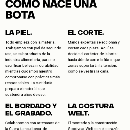
CÓMO NACE UNA
BOTA
LA PIEL.
EL CORTE.
Todo empieza con la materia.
Manos expertas seleccionan y
Trabajamos con piel de segundo
cortan cada pieza. Aquí se
uso, un subproducto de la
decide el carácter de la bota:
industria alimentaria, para no
hacia dónde corre la fibra, qué
sacrificar belleza ni durabilidad
zonas soportarán la tensión,
mientras cuidamos nuestro
cómo se vestirá la caña.
compromiso con prácticas más
responsables. La curtiduría
prepara el material que
sostendrá años de uso.
EL BORDADO Y
LA COSTURA
EL GRABADO.
WELT.
Colaboramos con artesanos de
El montado y la construcción
la Cuera tamaulipeca, de
Goodyear Welt son el corazón