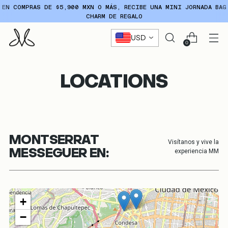
EN COMPRAS DE $5,900 MXN O MÁS, RECIBE UNA MINI JORNADA BAG
CHARM DE REGALO
USD
0
LOCATIONS
MONTSERRAT
Visítanos y vive la
experiencia MM
MESSEGUER EN:
+
−