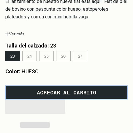
El lanzamiento de nuestro nueva flat está aqui! Flat de piel
de bovino con pespunte color hueso, estoperoles
plateados y correa con mini hebilla vaqu
Ver más
Talla del calzado:
23
23
24
25
26
27
Color:
HUESO
AGREGAR AL CARRITO