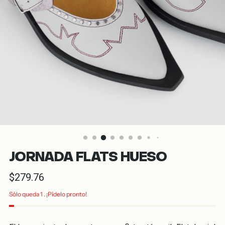
JORNADA FLATS HUESO
Precio
$279.76
normal
Sólo queda 1 . ¡Pídelo pronto!