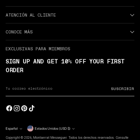
ATENCIÓN AL CLIENTE
CONOCE MÁS
EXCLUSIVAS PARA MIEMBROS
SIGN UP AND GET 10% OFF YOUR FIRST
ORDER
Su
SUSCRIBIR
correo
electrónico
Español
Estados Unidos (USD $)
moneda
idioma
Copyright © 2026,
Montserrat Messeguer
. Todos los derechos reservados. Consulte